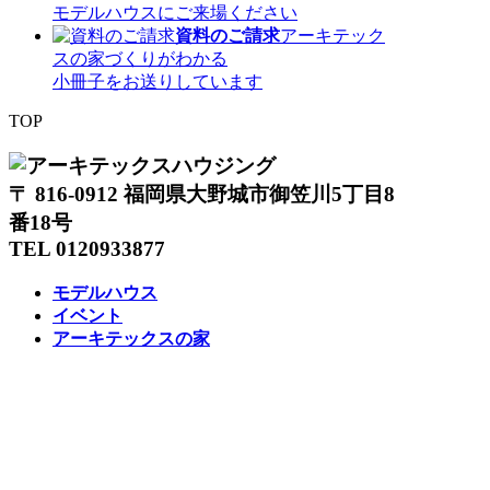
モデルハウスにご来場ください
資料のご請求
アーキテック
スの家づくりがわかる
小冊子をお送りしています
TOP
〒 816-0912 福岡県大野城市御笠川5丁目8
番18号
TEL 0120933877
モデルハウス
イベント
アーキテックスの家
SOLARE
施工実績
コンセプト
ニュース
ブログ