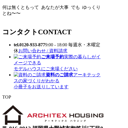
何は無くともって あなたが大事 でも ゆっくり
とね〜〜
コンタクト
CONTACT
tel.0120-933-877
9:00 - 18:00 毎週水・木曜定
休
お問い合わせ / 資料請求
ご来場予約
実際の暮らしがイ
メージできる
モデルハウスにご来場ください
資料のご請求
アーキテック
スの家づくりがわかる
小冊子をお送りしています
TOP