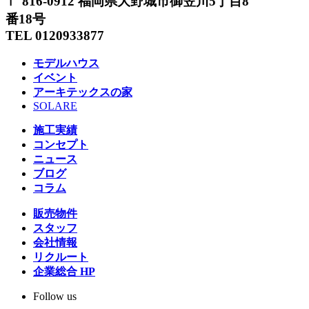
〒 816-0912 福岡県大野城市御笠川5丁目8
番18号
TEL 0120933877
モデルハウス
イベント
アーキテックスの家
SOLARE
施工実績
コンセプト
ニュース
ブログ
コラム
販売物件
スタッフ
会社情報
リクルート
企業総合 HP
Follow us