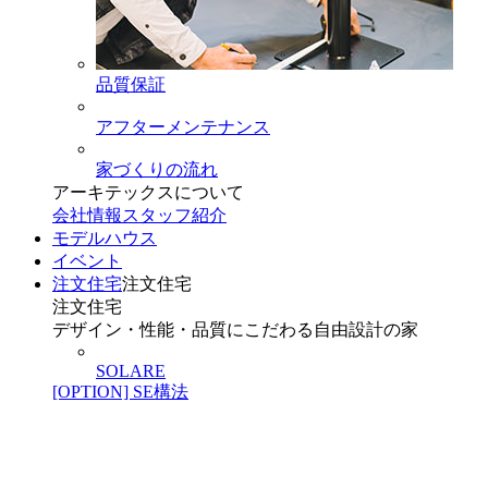
品質保証
アフターメンテナンス
家づくりの流れ
アーキテックスについて
会社情報
スタッフ紹介
モデルハウス
イベント
注文住宅
注文住宅
注文住宅
デザイン・性能・品質にこだわる自由設計の家
SOLARE
[OPTION] SE構法