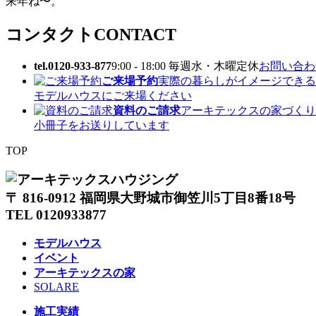
来年ね〜。
コンタクト
CONTACT
tel.0120-933-877
9:00 - 18:00 毎週水・木曜定休
お問い合わせ
ご来場予約
実際の暮らしがイメージできる
モデルハウスにご来場ください
資料のご請求
アーキテックスの家づくり
小冊子をお送りしています
TOP
〒 816-0912 福岡県大野城市御笠川5丁目8番18号
TEL 0120933877
モデルハウス
イベント
アーキテックスの家
SOLARE
施工実績