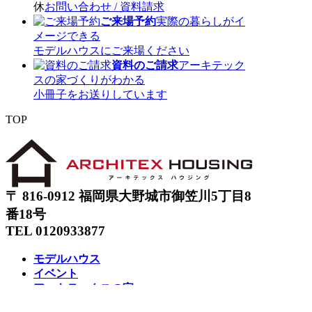
休
お問い合わせ / 資料請求
ご来場予約
実際の暮らしがイ
メージできる
モデルハウスにご来場ください
資料のご請求
アーキテック
スの家づくりがわかる
小冊子をお送りしています
TOP
〒 816-0912 福岡県大野城市御笠川5丁目8
番18号
TEL 0120933877
モデルハウス
イベント
アーキテックスの家
SOLARE