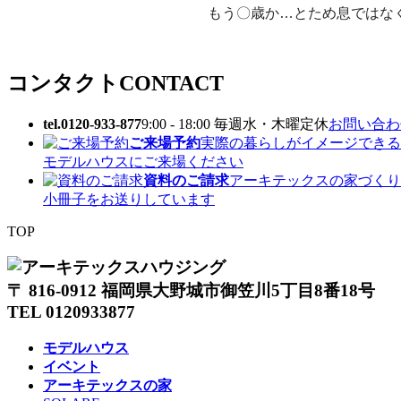
もう〇歳か…とため息ではな
コンタクト
CONTACT
tel.0120-933-877
9:00 - 18:00 毎週水・木曜定休
お問い合わせ
ご来場予約
実際の暮らしがイメージできる
モデルハウスにご来場ください
資料のご請求
アーキテックスの家づくり
小冊子をお送りしています
TOP
〒 816-0912 福岡県大野城市御笠川5丁目8番18号
TEL 0120933877
モデルハウス
イベント
アーキテックスの家