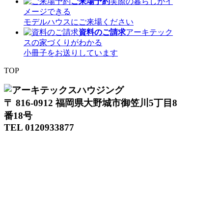
ご来場予約
実際の暮らしがイ
メージできる
モデルハウスにご来場ください
資料のご請求
アーキテック
スの家づくりがわかる
小冊子をお送りしています
TOP
〒 816-0912 福岡県大野城市御笠川5丁目8
番18号
TEL 0120933877
モデルハウス
イベント
アーキテックスの家
SOLARE
施工実績
コンセプト
ニュース