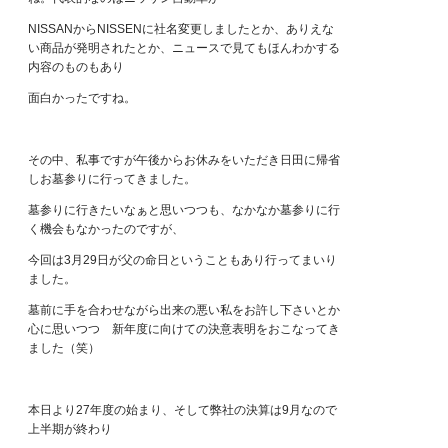
NISSANからNISSENに社名変更しましたとか、ありえな
い商品が発明されたとか、ニュースで見てもほんわかする
内容のものもあり
面白かったですね。
その中、私事ですが午後からお休みをいただき日田に帰省
しお墓参りに行ってきました。
墓参りに行きたいなぁと思いつつも、なかなか墓参りに行
く機会もなかったのですが、
今回は3月29日が父の命日ということもあり行ってまいり
ました。
墓前に手を合わせながら出来の悪い私をお許し下さいとか
心に思いつつ 新年度に向けての決意表明をおこなってき
ました（笑）
本日より27年度の始まり、そして弊社の決算は9月なので
上半期が終わり