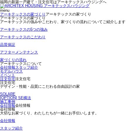
福岡の新築一戸建て・注文住宅はアーキテックスハウジングへ
menu
アーキテックスの家づくり
アーキテックスの家づくり
アーキテックスの家づくり
アーキテックスの強みやこだわり、家づくりの流れについてご紹介します
アーキテックスの5つの強み
アーキテックスのこだわり
品質保証
アフターメンテナンス
家づくりの流れ
アーキテックスについて
会社情報
スタッフ紹介
モデルハウス
イベント
注文住宅
注文住宅
注文住宅
デザイン・性能・品質にこだわる自由設計の家
SOLARE
[OPTION] SE構法
施工事例
会社情報
会社情報
会社情報
大切なお家づくり、わたしたちが一緒にお手伝いします。
会社情報
スタッフ紹介