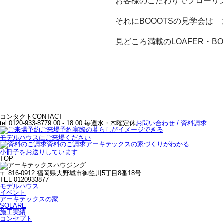
お客様のこだわりでフローリン
それにBOOOTSの見学会は
見どころ満載のLOAFER・B
コンタクト
CONTACT
tel.0120-933-877
9:00 - 18:00 毎週水・木曜定休
お問い合わせ / 資料請求
ご来場予約
実際の暮らしがイメージできる
モデルハウスにご来場ください
資料のご請求
アーキテックスの家づくりがわかる
小冊子をお送りしています
TOP
〒 816-0912 福岡県大野城市御笠川5丁目8番18号
TEL 0120933877
モデルハウス
イベント
アーキテックスの家
SOLARE
施工実績
コンセプト