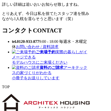
詳しい詳細は追いおいお知らせ致しますね。
とりあえず、今日は私を捨てたスタッフ達を恨み
ながら1人枕を濡らそうと思います（笑）
コンタクト
CONTACT
tel.0120-933-877
9:00 - 18:00 毎週水・木曜定
休
お問い合わせ / 資料請求
ご来場予約
実際の暮らしがイ
メージできる
モデルハウスにご来場ください
資料のご請求
アーキテック
スの家づくりがわかる
小冊子をお送りしています
TOP