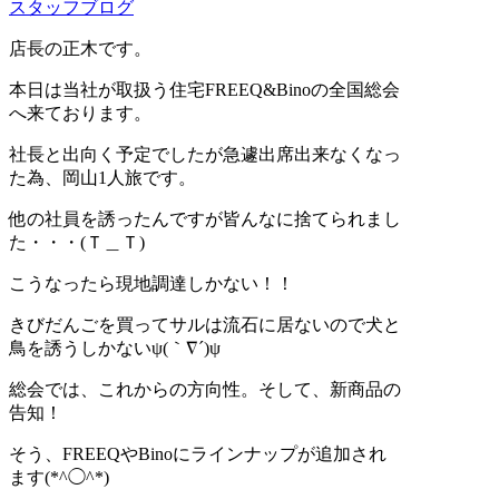
スタッフブログ
店長の正木です。
本日は当社が取扱う住宅FREEQ&Binoの全国総会
へ来ております。
社長と出向く予定でしたが急遽出席出来なくなっ
た為、岡山1人旅です。
他の社員を誘ったんですが皆んなに捨てられまし
た・・・(Ｔ＿Ｔ)
こうなったら現地調達しかない！！
きびだんごを買ってサルは流石に居ないので犬と
鳥を誘うしかないψ(｀∇´)ψ
総会では、これからの方向性。そして、新商品の
告知！
そう、FREEQやBinoにラインナップが追加され
ます(*^◯^*)