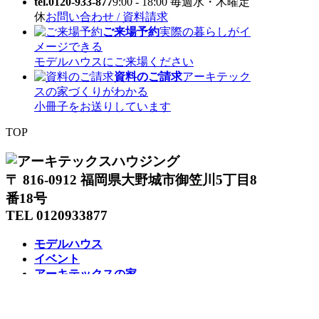
tel.0120-933-877
9:00 - 18:00 毎週水・木曜定
休
お問い合わせ / 資料請求
ご来場予約
実際の暮らしがイ
メージできる
モデルハウスにご来場ください
資料のご請求
アーキテック
スの家づくりがわかる
小冊子をお送りしています
TOP
〒 816-0912 福岡県大野城市御笠川5丁目8
番18号
TEL 0120933877
モデルハウス
イベント
アーキテックスの家
SOLARE
施工実績