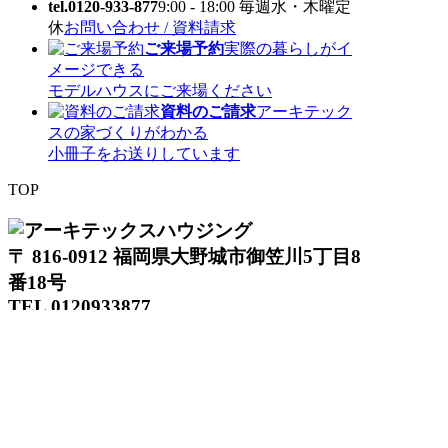
tel.0120-933-877
9:00 - 18:00 毎週水・木曜定
休
お問い合わせ / 資料請求
ご来場予約
実際の暮らしがイ
メージできる
モデルハウスにご来場ください
資料のご請求
アーキテック
スの家づくりがわかる
小冊子をお送りしています
TOP
〒 816-0912 福岡県大野城市御笠川5丁目8
番18号
TEL 0120933877
モデルハウス
イベント
アーキテックスの家
SOLARE
施工実績