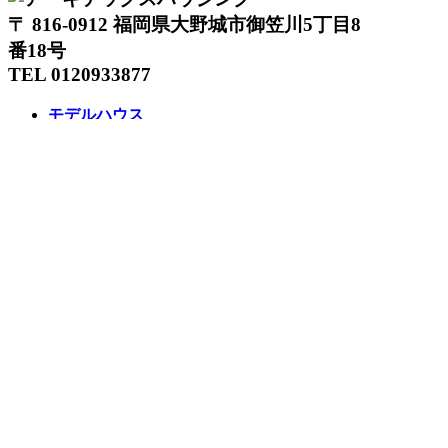
〒 816-0912 福岡県大野城市御笠川5丁目8
番18号
TEL 0120933877
モデルハウス
イベント
アーキテックスの家
SOLARE
施工実績
コンセプト
ニュース
ブログ
コラム
販売物件
スタッフ
会社情報
リクルート
企業総合 HP