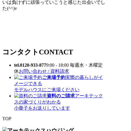
いは負けずに頑張っていこうと感じた出会いでし
た(^^)v
コンタクト
CONTACT
tel.0120-933-877
9:00 - 18:00 毎週水・木曜定
休
お問い合わせ / 資料請求
ご来場予約
実際の暮らしがイ
メージできる
モデルハウスにご来場ください
資料のご請求
アーキテック
スの家づくりがわかる
小冊子をお送りしています
TOP