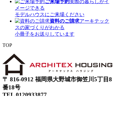
ご来場予約
実際の暮らしがイ
メージできる
モデルハウスにご来場ください
資料のご請求
アーキテック
スの家づくりがわかる
小冊子をお送りしています
TOP
〒 816-0912 福岡県大野城市御笠川5丁目8
番18号
TEL 0120933877
モデルハウス
イベント
アーキテックスの家
SOLARE
施工実績