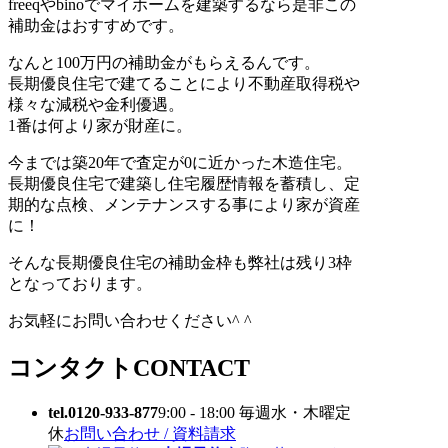
freeqやbinoでマイホームを建築するなら是非この
補助金はおすすめです。
なんと100万円の補助金がもらえるんです。
長期優良住宅で建てることにより不動産取得税や
様々な減税や金利優遇。
1番は何より家が財産に。
今までは築20年で査定が0に近かった木造住宅。
長期優良住宅で建築し住宅履歴情報を蓄積し、定
期的な点検、メンテナンスする事により家が資産
に！
そんな長期優良住宅の補助金枠も弊社は残り3枠
となっております。
お気軽にお問い合わせください^ ^
コンタクト
CONTACT
tel.0120-933-877
9:00 - 18:00 毎週水・木曜定
休
お問い合わせ / 資料請求