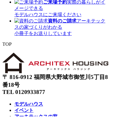
ご来場予約
実際の暮らしがイ
メージできる
モデルハウスにご来場ください
資料のご請求
アーキテック
スの家づくりがわかる
小冊子をお送りしています
TOP
〒 816-0912 福岡県大野城市御笠川5丁目8
番18号
TEL 0120933877
モデルハウス
イベント
アーキテックスの家
SOLARE
施工実績