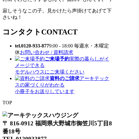
寂しそうなこの子。見かけたら声掛けてあげて下
さいね！
コンタクト
CONTACT
tel.0120-933-877
9:00 - 18:00 毎週水・木曜定
休
お問い合わせ / 資料請求
ご来場予約
実際の暮らしがイ
メージできる
モデルハウスにご来場ください
資料のご請求
アーキテック
スの家づくりがわかる
小冊子をお送りしています
TOP
〒 816-0912 福岡県大野城市御笠川5丁目8
番18号
TEL 0120933877