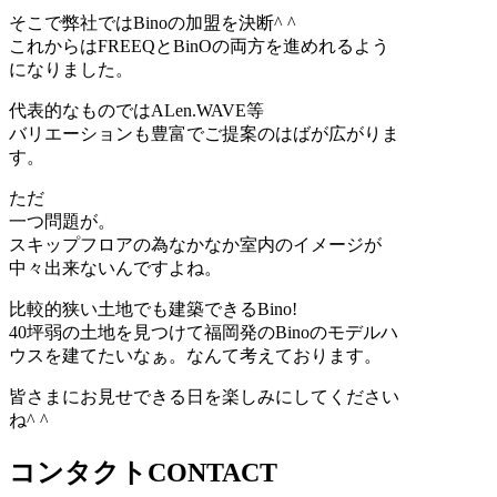
そこで弊社ではBinoの加盟を決断^ ^
これからはFREEQとBinOの両方を進めれるよう
になりました。
代表的なものではALen.WAVE等
バリエーションも豊富でご提案のはばが広がりま
す。
ただ
一つ問題が。
スキップフロアの為なかなか室内のイメージが
中々出来ないんですよね。
比較的狭い土地でも建築できるBino!
40坪弱の土地を見つけて福岡発のBinoのモデルハ
ウスを建てたいなぁ。なんて考えております。
皆さまにお見せできる日を楽しみにしてください
ね^ ^
コンタクト
CONTACT