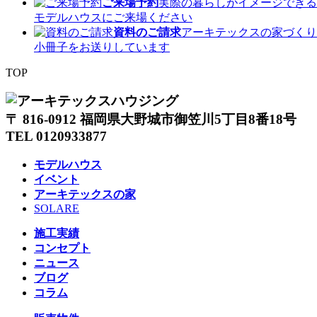
ご来場予約
実際の暮らしがイメージできる
モデルハウスにご来場ください
資料のご請求
アーキテックスの家づくり
小冊子をお送りしています
TOP
〒 816-0912 福岡県大野城市御笠川5丁目8番18号
TEL 0120933877
モデルハウス
イベント
アーキテックスの家
SOLARE
施工実績
コンセプト
ニュース
ブログ
コラム