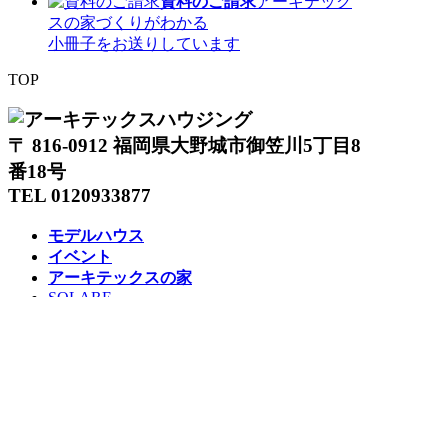
資料のご請求
アーキテック
スの家づくりがわかる
小冊子をお送りしています
TOP
〒 816-0912 福岡県大野城市御笠川5丁目8
番18号
TEL 0120933877
モデルハウス
イベント
アーキテックスの家
SOLARE
施工実績
コンセプト
ニュース
ブログ
コラム