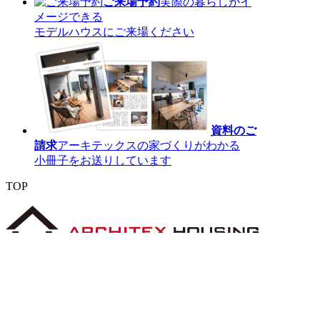
ご来場予約
実際の暮らしがイ
メージできる
モデルハウスにご来場ください
資料のご
請求
アーキテックスの家づくりがわかる
小冊子をお送りしています
TOP
〒 816-0912 福岡県大野城市御笠川5丁目8
番18号
TEL 0120933877