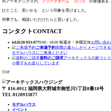
㈱アーキテックスの、
フリークホーム コバコ
の単価表を、
ひとこと、安いかも という印象を受けました。
何事でも、相談いただけたらと思いました。
コンタクト
CONTACT
tel.0120-933-877
9:00 - 18:00 毎週水・木曜定休
お問い合わせ
ご来場予約
実際の暮らしがイメージできる
モデルハウスにご来場ください
資料のご請求
アーキテックスの家づくり
小冊子をお送りしています
TOP
〒 816-0912 福岡県大野城市御笠川5丁目8番18号
TEL 0120933877
モデルハウス
イベント