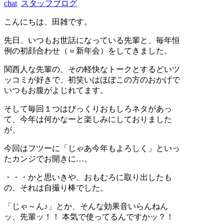
chat
スタッフブログ
こんにちは、田雑です。
先日、いつもお世話になっている先輩と、毎年恒
例の初顔合わせ（＝新年会）をしてきました。
関西人な先輩の、その軽快なトークとするどいツ
ッコミが好きで、初笑いはほぼこの方のおかげで
いつもお腹がよじれてます。
そして毎回１つはびっくりおもしろネタがあっ
て、今年は何かなーと楽しみにしておりました
が、
今回はフツーに「じゃあ今年もよろしく」といっ
たカンジでお開きに…。
・・・かと思いきや、おもむろに取り出したも
の、それは自撮り棒でした。
「じゃ～ん♪」とか、そんな効果音いらんねん
ッ、先輩ッ！！ 本気で使ってるんですかッ？！