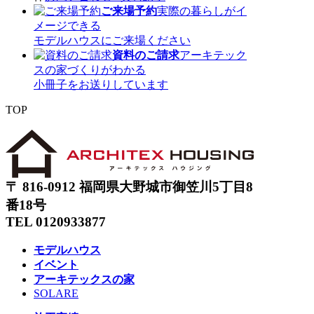
ご来場予約
実際の暮らしがイ
メージできる
モデルハウスにご来場ください
資料のご請求
アーキテック
スの家づくりがわかる
小冊子をお送りしています
TOP
〒 816-0912 福岡県大野城市御笠川5丁目8
番18号
TEL 0120933877
モデルハウス
イベント
アーキテックスの家
SOLARE