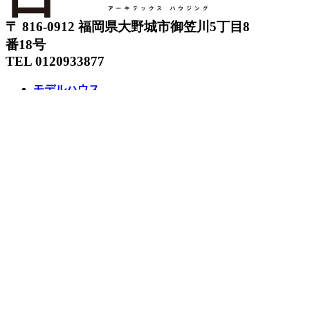
〒 816-0912 福岡県大野城市御笠川5丁目8
番18号
TEL 0120933877
モデルハウス
イベント
アーキテックスの家
SOLARE
施工実績
コンセプト
ニュース
ブログ
コラム
販売物件
スタッフ
会社情報
リクルート
企業総合 HP