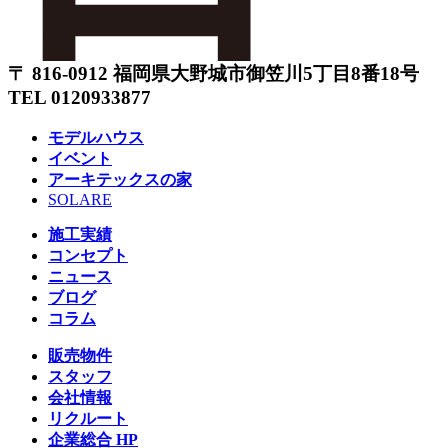
〒 816-0912 福岡県大野城市御笠川5丁目8番18号
TEL 0120933877
モデルハウス
イベント
アーキテックスの家
SOLARE
施工実績
コンセプト
ニュース
ブログ
コラム
販売物件
スタッフ
会社情報
リクルート
企業総合 HP