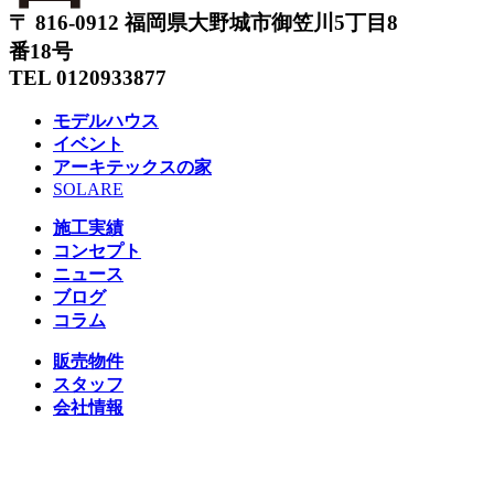
〒 816-0912 福岡県大野城市御笠川5丁目8
番18号
TEL 0120933877
モデルハウス
イベント
アーキテックスの家
SOLARE
施工実績
コンセプト
ニュース
ブログ
コラム
販売物件
スタッフ
会社情報
リクルート
企業総合 HP
Follow us