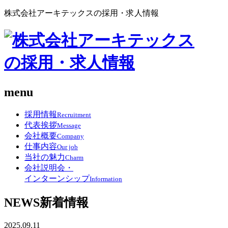
株式会社アーキテックスの採用・求人情報
menu
採用情報
Recruitment
代表挨拶
Message
会社概要
Company
仕事内容
Our job
当社の魅力
Charm
会社説明会・
インターンシップ
Information
NEWS
新着情報
2025.09.11