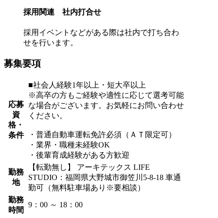
採用関連 社内打合せ
採用イベントなどがある際は社内で打ち合わ
せを行います。
募集要項
■社会人経験1年以上・短大卒以上
※高卒の方もご経験や適性に応じて選考可能
応募
な場合がございます。お気軽にお問い合わせ
資
ください。
格・
・普通自動車運転免許必須（ＡＴ限定可）
条件
・業界・職種未経験OK
・後輩育成経験がある方歓迎
【転勤無し】 アーキテックス LIFE
勤務
STUDIO：福岡県大野城市御笠川5-8-18 車通
地
勤可（無料駐車場あり※要相談）
勤務
9：00 ～ 18：00
時間