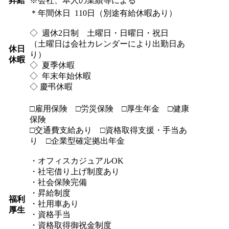
昇給
※会社、本人の業績等による
＊年間休日 110日（別途有給休暇あり）
◇ 週休2日制 土曜日・日曜日・祝日
（土曜日は会社カレンダーにより出勤日あ
休日
り）
休暇
◇ 夏季休暇
◇ 年末年始休暇
◇ 慶弔休暇
□雇用保険 □労災保険 □厚生年金 □健康
保険
□交通費支給あり □資格取得支援・手当あ
り □企業型確定拠出年金
・オフィスカジュアルOK
・社宅借り上げ制度あり
・社会保険完備
・昇給制度
福利
・社用車あり
厚生
・資格手当
・資格取得御祝金制度