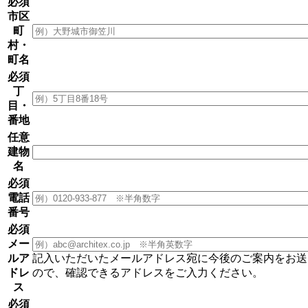
必須
市区
町
村・
町名
必須
丁
目・
番地
任意
建物
名
必須
電話
番号
必須
メー
ルア
記入いただいたメールアドレス宛に今後のご案内をお送
ドレ
ので、確認できるアドレスをご入力ください。
ス
必須