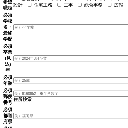
希望
設計
住宅工務
工事
総合事務
広報
職種
必須
学校
名・
最終
学歴
必須
卒業
(見
込)
年
必須
年齢
必須
郵便
住所検索
番号
必須
都道
府県