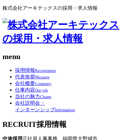
株式会社アーキテックスの採用・求人情報
menu
採用情報
Recruitment
代表挨拶
Message
会社概要
Company
仕事内容
Our job
当社の魅力
Charm
会社説明会・
インターンシップ
Information
RECRUIT
採用情報
中途採用
正社員
人事事務 福岡県大野城市