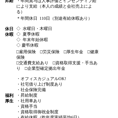
昇給
・年間賞与は人事評価とインセンティブ給
により支給（本人の成績と会社売上によ
る）
＊年間休日 110日（別途有給休暇あり）
◇ 水曜日・木曜日
休日
◇ 夏季休暇
休暇
◇ 年末年始休暇
◇ 慶弔休暇
□雇用保険 □労災保険 □厚生年金 □健康
保険
□交通費支給あり □資格取得支援・手当あ
り □企業型確定拠出年金
・オフィスカジュアルOK!
・社宅借り上げ制度あり
・社会保険完備
・昇給制度
福利
・社用車あり
厚生
・資格手当
・資格取得御祝金制度
・有給休暇（昨年度実績平均6日）