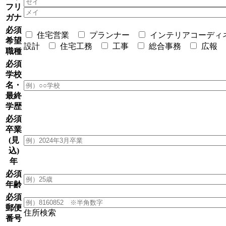
フリ
ガナ
必須
住宅営業
プランナー
インテリアコーディ
希望
設計
住宅工務
工事
総合事務
広報
職種
必須
学校
名・
最終
学歴
必須
卒業
(見
込)
年
必須
年齢
必須
郵便
住所検索
番号