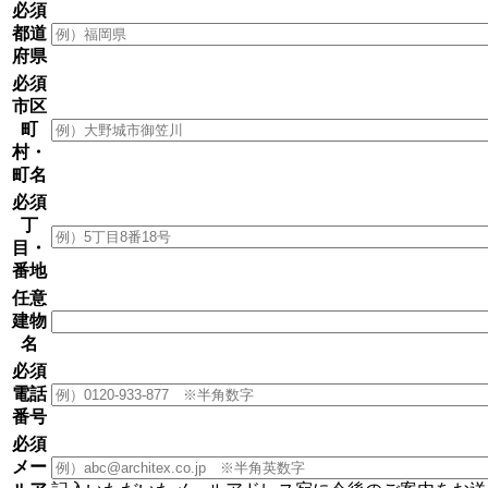
必須
都道
府県
必須
市区
町
村・
町名
必須
丁
目・
番地
任意
建物
名
必須
電話
番号
必須
メー