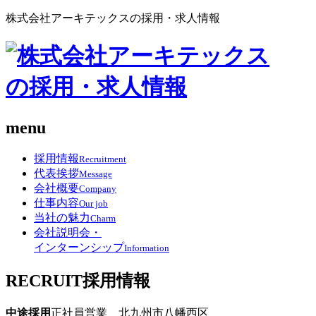
株式会社アーキテックスの採用・求人情報
menu
採用情報
Recruitment
代表挨拶
Message
会社概要
Company
仕事内容
Our job
当社の魅力
Charm
会社説明会・
インターンシップ
Information
RECRUIT
採用情報
中途採用
正社員
営業 北九州市八幡西区