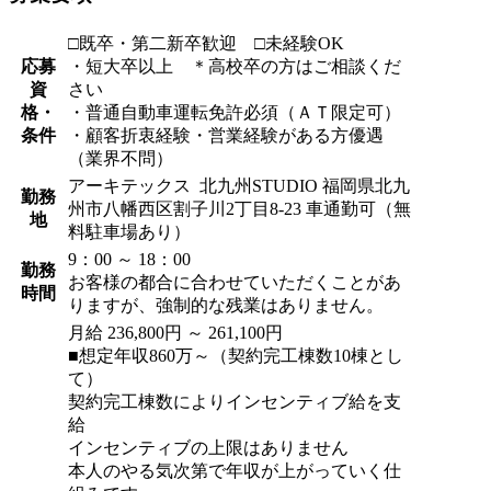
□既卒・第二新卒歓迎 □未経験OK
応募
・短大卒以上 ＊高校卒の方はご相談くだ
資
さい
格・
・普通自動車運転免許必須（ＡＴ限定可）
条件
・顧客折衷経験・営業経験がある方優遇
（業界不問）
アーキテックス 北九州STUDIO 福岡県北九
勤務
州市八幡西区割子川2丁目8-23 車通勤可（無
地
料駐車場あり）
9：00 ～ 18：00
勤務
お客様の都合に合わせていただくことがあ
時間
りますが、強制的な残業はありません。
月給 236,800円 ～ 261,100円
■想定年収860万～（契約完工棟数10棟とし
て）
契約完工棟数によりインセンティブ給を支
給
インセンティブの上限はありません
本人のやる気次第で年収が上がっていく仕