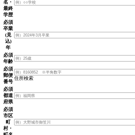
名・
最終
学歴
必須
卒業
(見
込)
年
必須
年齢
必須
郵便
住所検索
番号
必須
都道
府県
必須
市区
町
村・
町名