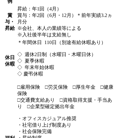
例
昇給：年1回（4月）
賞
賞与：年2回（6月・12月）＊前年実績3.2ヵ
与・
月分
昇給
※会社、本人の業績等による
※入社後半年は支給無し
＊年間休日 110日（別途有給休暇あり）
◇ 週休2日制（水曜日・木曜日休）
休日
◇ 夏季休暇
休暇
◇ 年末年始休暇
◇ 慶弔休暇
□雇用保険 □労災保険 □厚生年金 □健康
保険
□交通費支給あり □資格取得支援・手当あ
り □企業型確定拠出年金
・オフィスカジュアル推奨
・社宅借り上げ制度あり
・社会保険完備
・昇給制度