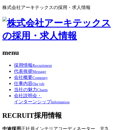
株式会社アーキテックスの採用・求人情報
menu
採用情報
Recruitment
代表挨拶
Message
会社概要
Company
仕事内容
Our job
当社の魅力
Charm
会社説明会・
インターンシップ
Information
RECRUIT
採用情報
中途採用
正社員
インテリアコーディネーター 北九