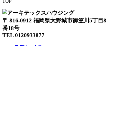
TOP
〒 816-0912 福岡県大野城市御笠川5丁目8
番18号
TEL 0120933877
モデルハウス
イベント
アーキテックスの家
SOLARE
施工実績
コンセプト
ニュース
ブログ
コラム
販売物件
スタッフ
会社情報
リクルート