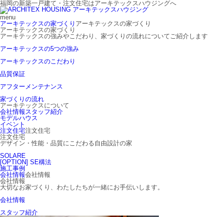
福岡の新築一戸建て・注文住宅はアーキテックスハウジングへ
menu
アーキテックスの家づくり
アーキテックスの家づくり
アーキテックスの家づくり
アーキテックスの強みやこだわり、家づくりの流れについてご紹介します
アーキテックスの5つの強み
アーキテックスのこだわり
品質保証
アフターメンテナンス
家づくりの流れ
アーキテックスについて
会社情報
スタッフ紹介
モデルハウス
イベント
注文住宅
注文住宅
注文住宅
デザイン・性能・品質にこだわる自由設計の家
SOLARE
[OPTION] SE構法
施工事例
会社情報
会社情報
会社情報
大切なお家づくり、わたしたちが一緒にお手伝いします。
会社情報
スタッフ紹介