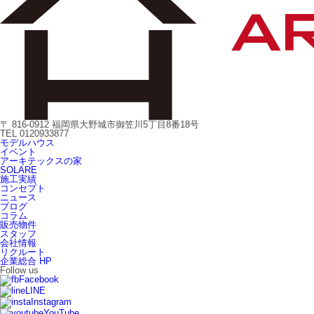
〒 816-0912 福岡県大野城市御笠川5丁目8番18号
TEL 0120933877
モデルハウス
イベント
アーキテックスの家
SOLARE
施工実績
コンセプト
ニュース
ブログ
コラム
販売物件
スタッフ
会社情報
リクルート
企業総合 HP
Follow us
Facebook
LINE
Instagram
YouTube