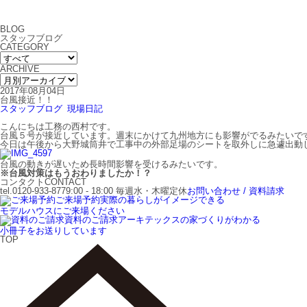
BLOG
スタッフブログ
CATEGORY
ARCHIVE
2017年08月04日
台風接近！！
スタッフブログ
現場日記
こんにちは工務の西村です。
台風５号が接近しています。週末にかけて九州地方にも影響がでるみたいで
今日は午後から大野城筒井で工事中の外部足場のシートを取外しに急遽出動
台風の動きが遅いため長時間影響を受けるみたいです。
※台風対策はもうおわりましたか！？
コンタクト
CONTACT
tel.0120-933-877
9:00 - 18:00 毎週水・木曜定休
お問い合わせ / 資料請求
ご来場予約
実際の暮らしがイメージできる
モデルハウスにご来場ください
資料のご請求
アーキテックスの家づくりがわかる
小冊子をお送りしています
TOP