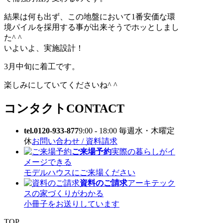
結果は何も出ず、この地盤において1番安価な環
境パイルを採用する事が出来そうでホッとしまし
た^ ^
いよいよ、実施設計！
3月中旬に着工です。
楽しみにしていてくださいね^ ^
コンタクト
CONTACT
tel.0120-933-877
9:00 - 18:00 毎週水・木曜定
休
お問い合わせ / 資料請求
ご来場予約
実際の暮らしがイ
メージできる
モデルハウスにご来場ください
資料のご請求
アーキテック
スの家づくりがわかる
小冊子をお送りしています
TOP