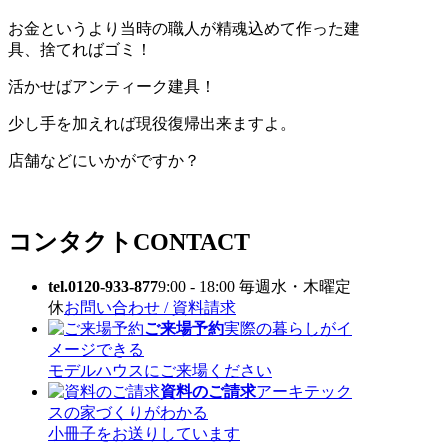
お金というより当時の職人が精魂込めて作った建
具、捨てればゴミ！
活かせばアンティーク建具！
少し手を加えれば現役復帰出来ますよ。
店舗などにいかがですか？
コンタクト
CONTACT
tel.0120-933-877
9:00 - 18:00 毎週水・木曜定
休
お問い合わせ / 資料請求
ご来場予約
実際の暮らしがイ
メージできる
モデルハウスにご来場ください
資料のご請求
アーキテック
スの家づくりがわかる
小冊子をお送りしています