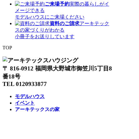
ご来場予約
実際の暮らしがイ
メージできる
モデルハウスにご来場ください
資料のご請求
アーキテック
スの家づくりがわかる
小冊子をお送りしています
TOP
〒 816-0912 福岡県大野城市御笠川5丁目8
番18号
TEL 0120933877
モデルハウス
イベント
アーキテックスの家
SOLARE
施工実績
コンセプト